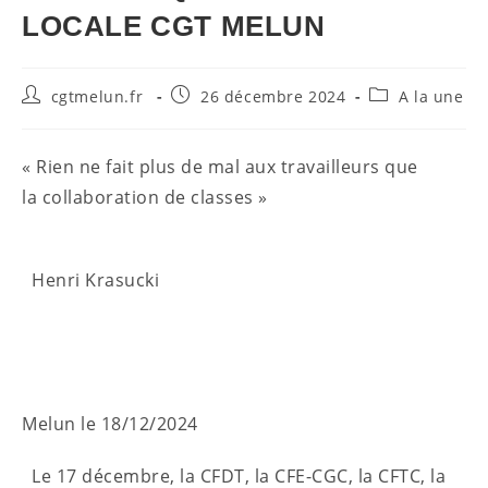
LOCALE CGT MELUN
Auteur/autrice
Publication
Post
cgtmelun.fr
26 décembre 2024
A la une
de
publiée :
category:
la
publication :
« Rien ne fait plus de mal aux travailleurs que
la collaboration de classes »
Henri Krasucki
Melun le 18/12/2024
Le 17 décembre, la CFDT, la CFE-CGC, la CFTC, la