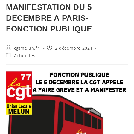
MANIFESTATION DU 5
DECEMBRE A PARIS-
FONCTION PUBLIQUE
Auteur/autrice
Publication
cgtmelun.fr
2 décembre 2024
de
publiée :
Post
Actualités
la
category:
publication :